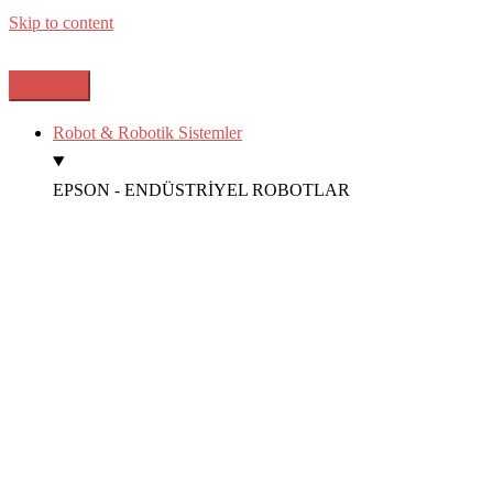
Skip to content
Robot & Robotik Sistemler
EPSON - ENDÜSTRİYEL ROBOTLAR