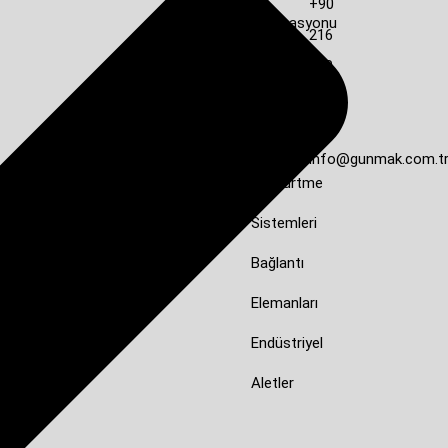
+90
Otomasyonu
216
Dozaj
370
76
Sistemleri
76
Pompalar
info@gunmak.com.t
Püskürtme
Sistemleri
Bağlantı
Elemanları
Endüstriyel
i responsabili successo
Aletler