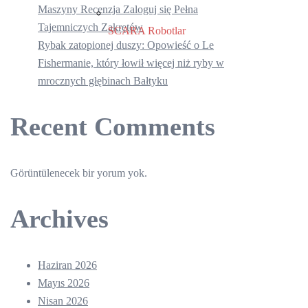
Maszyny Recenzja Zaloguj się Pełna
Tajemniczych Zakrętów
SCARA Robotlar
Rybak zatopionej duszy: Opowieść o Le
Fishermanie, który łowił więcej niż ryby w
mrocznych głębinach Bałtyku
Recent Comments
Görüntülenecek bir yorum yok.
Archives
Haziran 2026
Mayıs 2026
Nisan 2026