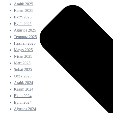
Aralık 2025
Kasım 2025
Ekim 2025
Eylül 2025
Ağustos 2025
Temmuz 2025
Haziran 2025
Mayıs 2025
Nisan 2025
Mart 2025
Şubat 2025
Ocak 2025
Aralık 2024
Kasım 2024
Ekim 2024
Eylül 2024
Ağustos 2024