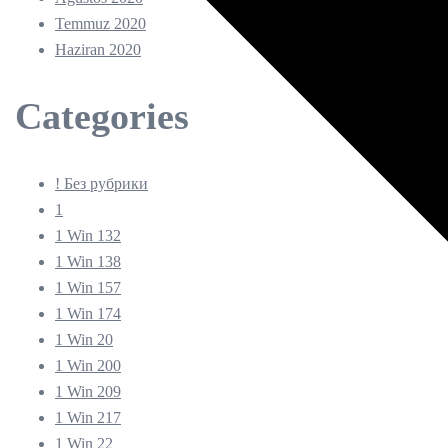
Temmuz 2020
Haziran 2020
Categories
! Без рубрики
1
1 Win 132
1 Win 138
1 Win 157
1 Win 174
1 Win 20
1 Win 200
1 Win 209
1 Win 217
1 Win 22