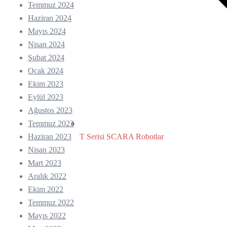
Temmuz 2024
Haziran 2024
Mayıs 2024
Nisan 2024
Şubat 2024
Ocak 2024
Ekim 2023
Eylül 2023
Ağustos 2023
Temmuz 2023
Haziran 2023
T Serisi SCARA Robotlar
Nisan 2023
Mart 2023
Aralık 2022
Ekim 2022
Temmuz 2022
Mayıs 2022