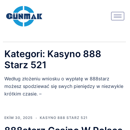
Kategori:
Kasyno 888
Starz 521
Według złożeniu wniosku o wypłatę w 888starz
możesz spodziewać się swych pieniędzy w niezwykle
krótkim czasie. –
EKIM 30, 2025
KASYNO 888 STARZ 521