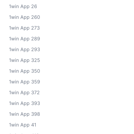
1win App 26
1win App 260
1win App 273
1win App 289
1win App 293
1win App 325
1win App 350
1win App 359
1win App 372
1win App 393
1win App 398
1win App 41