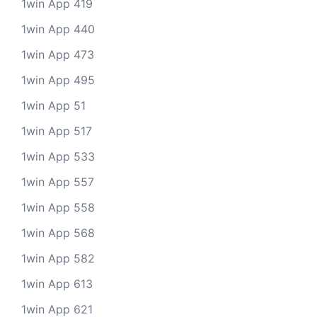
1win App 419
1win App 440
1win App 473
1win App 495
1win App 51
1win App 517
1win App 533
1win App 557
1win App 558
1win App 568
1win App 582
1win App 613
1win App 621