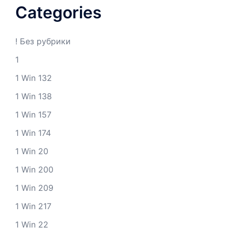
Categories
! Без рубрики
1
1 Win 132
1 Win 138
1 Win 157
1 Win 174
1 Win 20
1 Win 200
1 Win 209
1 Win 217
1 Win 22