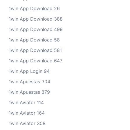
1win App Download 26
1win App Download 388
1win App Download 499
1win App Download 58
1win App Download 581
1win App Download 647
1win App Login 94
1win Apuestas 304
1win Apuestas 879
1win Aviator 114
1win Aviator 164
1win Aviator 308