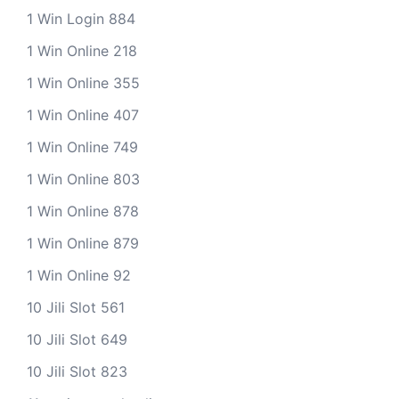
1 Win Login 884
1 Win Online 218
1 Win Online 355
1 Win Online 407
1 Win Online 749
1 Win Online 803
1 Win Online 878
1 Win Online 879
1 Win Online 92
10 Jili Slot 561
10 Jili Slot 649
10 Jili Slot 823