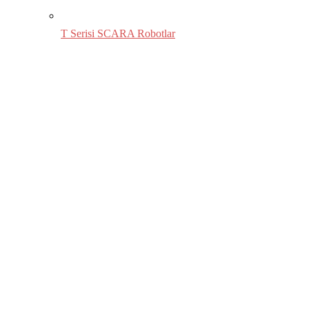
T Serisi SCARA Robotlar